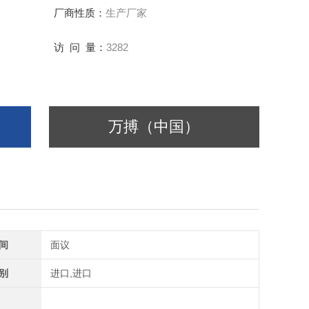
厂商性质：
生产厂家
访 问 量：
3282
万搏（中国）
间
面议
别
进口,进口